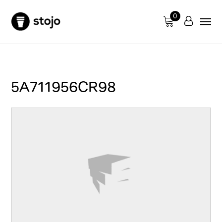
0
5A711956CR98