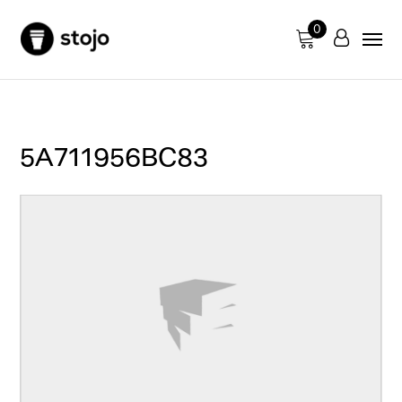
0
5A711956BC83