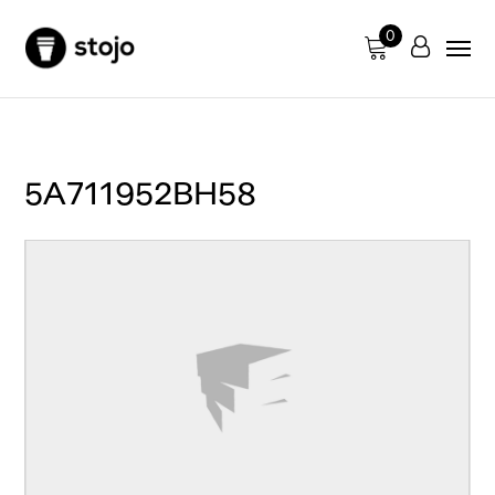
0
5A711952BH58