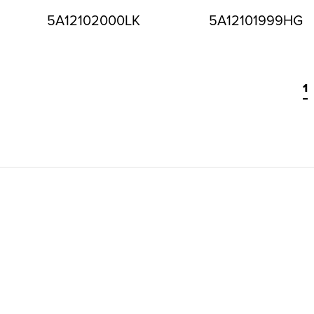
5A12102000LK
5A12101999HG
1