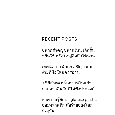
RECENT POSTS
ขนาดสำคัญขนาดไหน เล็กสั้น
ขยันใช้ หรือใหญ่อึดถึกใช้นาน
เทคนิคการพับแก้ว Stojo แบบ
ง่ายที่มือใหม่ควรอ่าน!
3 วิธีกำจัด กลิ่นกาแฟในแก้ว
บอกลากลิ่นอับที่ไม่พึ่งประสงค์
ทำความรู้จัก single-use plastic
ขยะพลาสติก ภัยร้ายของโลก
ปัจจุบัน