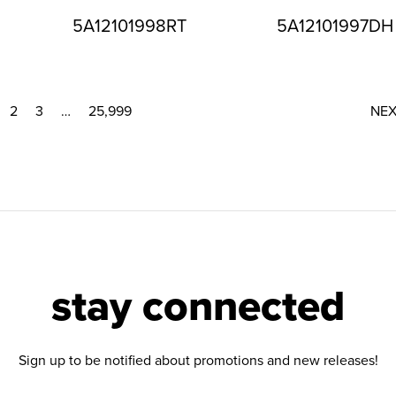
5A12101998RT
5A12101997DH
2
3
…
25,999
NE
stay connected
Sign up to be notified about promotions and new releases!