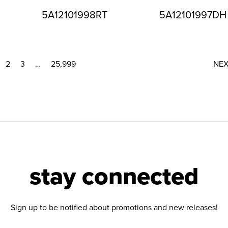
5A12101998RT
5A12101997DH
2
3
…
25,999
NE
stay connected
Sign up to be notified about promotions and new releases!