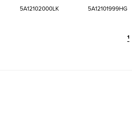
5A12102000LK
5A12101999HG
1