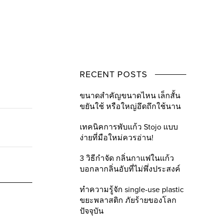
RECENT POSTS
ขนาดสำคัญขนาดไหน เล็กสั้น
ขยันใช้ หรือใหญ่อึดถึกใช้นาน
เทคนิคการพับแก้ว Stojo แบบ
ง่ายที่มือใหม่ควรอ่าน!
3 วิธีกำจัด กลิ่นกาแฟในแก้ว
บอกลากลิ่นอับที่ไม่พึ่งประสงค์
ทำความรู้จัก single-use plastic
ขยะพลาสติก ภัยร้ายของโลก
ปัจจุบัน