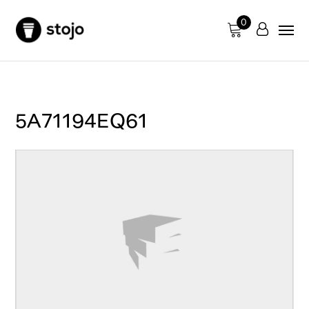
0
5A71194EQ61