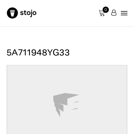
0
5A711948YG33