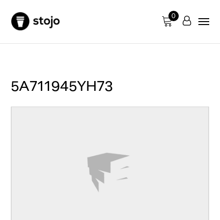
0
5A711945YH73