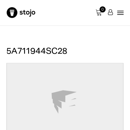
0
5A711944SC28