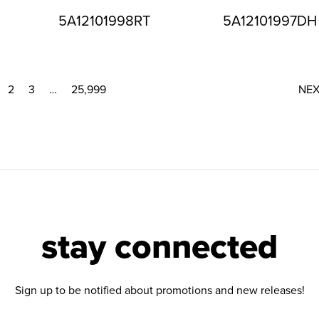
5A12101998RT
5A12101997DH
2
3
…
25,999
NE
stay connected
Sign up to be notified about promotions and new releases!