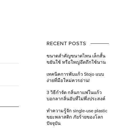
RECENT POSTS
ขนาดสำคัญขนาดไหน เล็กสั้น
ขยันใช้ หรือใหญ่อึดถึกใช้นาน
เทคนิคการพับแก้ว Stojo แบบ
ง่ายที่มือใหม่ควรอ่าน!
3 วิธีกำจัด กลิ่นกาแฟในแก้ว
บอกลากลิ่นอับที่ไม่พึ่งประสงค์
ทำความรู้จัก single-use plastic
ขยะพลาสติก ภัยร้ายของโลก
ปัจจุบัน