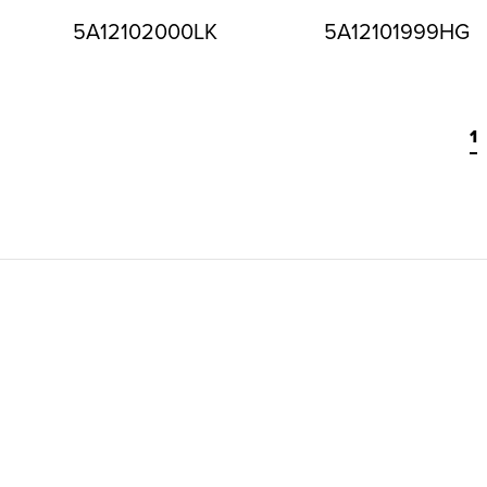
5A12102000LK
5A12101999HG
1