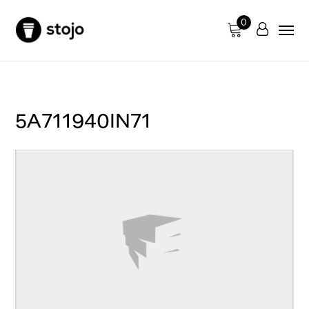
0
5A711940IN71