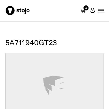
0
5A711940GT23