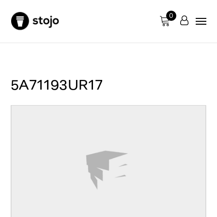
0
5A71193UR17