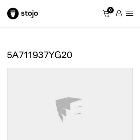
0
5A711937YG20