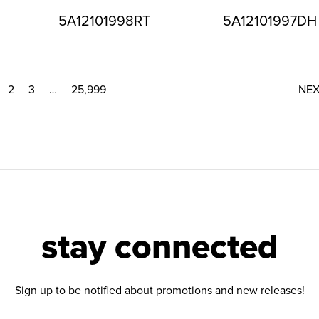
5A12101998RT
5A12101997DH
2
3
…
25,999
NE
stay connected
Sign up to be notified about promotions and new releases!