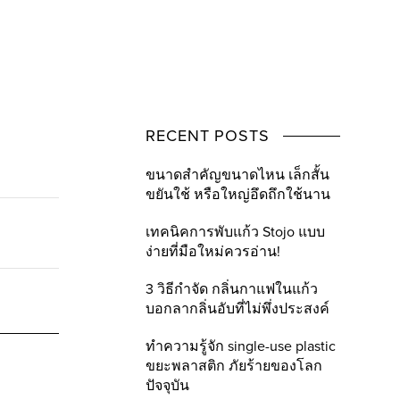
RECENT POSTS
ขนาดสำคัญขนาดไหน เล็กสั้น
ขยันใช้ หรือใหญ่อึดถึกใช้นาน
เทคนิคการพับแก้ว Stojo แบบ
ง่ายที่มือใหม่ควรอ่าน!
3 วิธีกำจัด กลิ่นกาแฟในแก้ว
บอกลากลิ่นอับที่ไม่พึ่งประสงค์
ทำความรู้จัก single-use plastic
ขยะพลาสติก ภัยร้ายของโลก
ปัจจุบัน