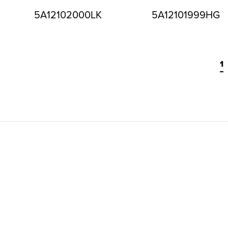
5A12102000LK
5A12101999HG
1