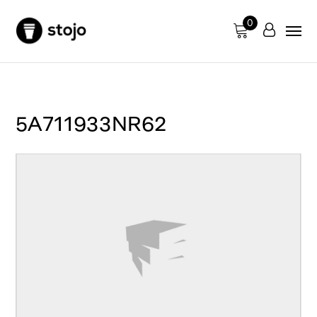
0
5A711933NR62