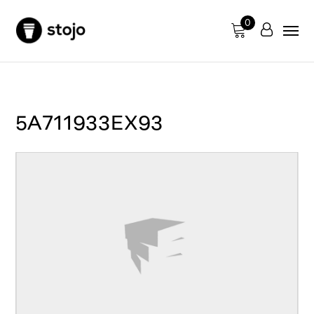
0
5A711933EX93