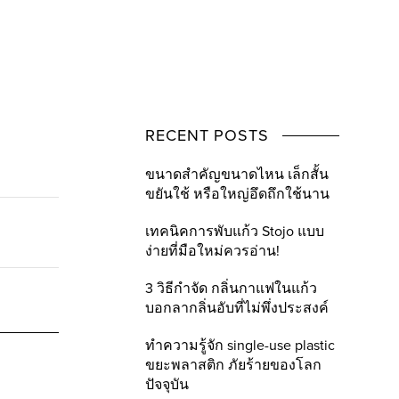
RECENT POSTS
ขนาดสำคัญขนาดไหน เล็กสั้น
ขยันใช้ หรือใหญ่อึดถึกใช้นาน
เทคนิคการพับแก้ว Stojo แบบ
ง่ายที่มือใหม่ควรอ่าน!
3 วิธีกำจัด กลิ่นกาแฟในแก้ว
บอกลากลิ่นอับที่ไม่พึ่งประสงค์
ทำความรู้จัก single-use plastic
ขยะพลาสติก ภัยร้ายของโลก
ปัจจุบัน