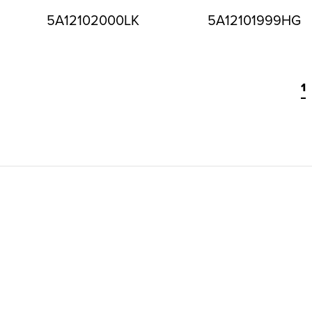
5A12102000LK
5A12101999HG
1