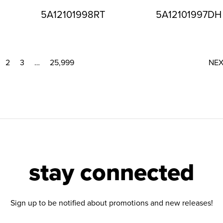
5A12101998RT
5A12101997DH
2
3
…
25,999
NE
stay connected
Sign up to be notified about promotions and new releases!