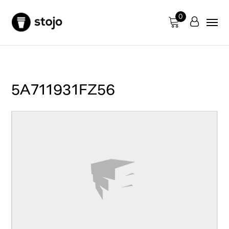
0
5A711931FZ56