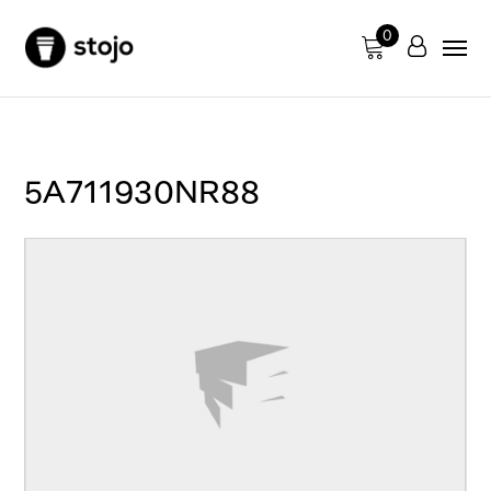
0
5A711930NR88