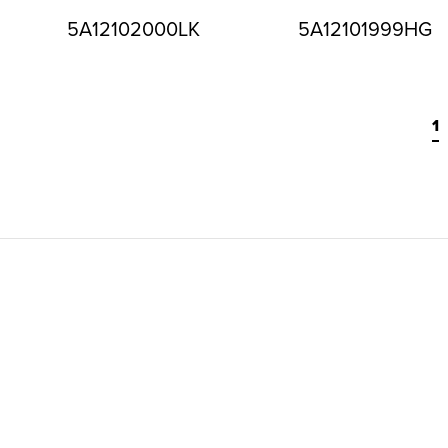
5A12102000LK
5A12101999HG
1