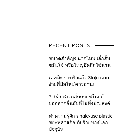
RECENT POSTS
ขนาดสำคัญขนาดไหน เล็กสั้น
ขยันใช้ หรือใหญ่อึดถึกใช้นาน
เทคนิคการพับแก้ว Stojo แบบ
ง่ายที่มือใหม่ควรอ่าน!
3 วิธีกำจัด กลิ่นกาแฟในแก้ว
บอกลากลิ่นอับที่ไม่พึ่งประสงค์
ทำความรู้จัก single-use plastic
ขยะพลาสติก ภัยร้ายของโลก
ปัจจุบัน