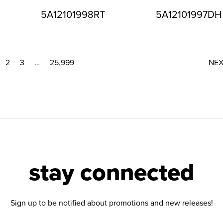
5A12101998RT
5A12101997DH
2
3
…
25,999
NE
stay connected
Sign up to be notified about promotions and new releases!