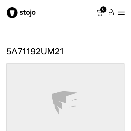
0
5A71192UM21