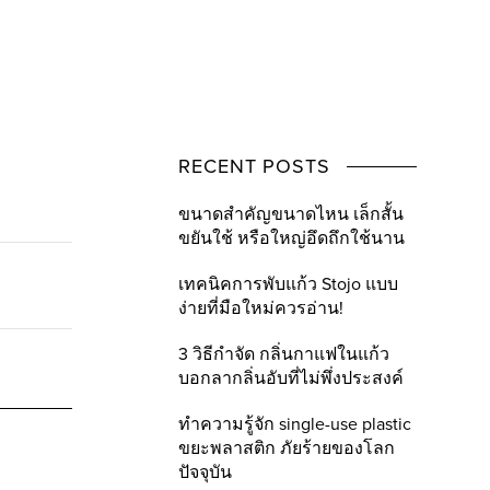
RECENT POSTS
ขนาดสำคัญขนาดไหน เล็กสั้น
ขยันใช้ หรือใหญ่อึดถึกใช้นาน
เทคนิคการพับแก้ว Stojo แบบ
ง่ายที่มือใหม่ควรอ่าน!
3 วิธีกำจัด กลิ่นกาแฟในแก้ว
บอกลากลิ่นอับที่ไม่พึ่งประสงค์
ทำความรู้จัก single-use plastic
ขยะพลาสติก ภัยร้ายของโลก
ปัจจุบัน