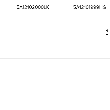
5A12102000LK
5A12101999HG
1