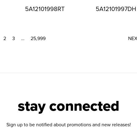
5A12101998RT
5A12101997DH
2
3
…
25,999
NE
stay connected
Sign up to be notified about promotions and new releases!