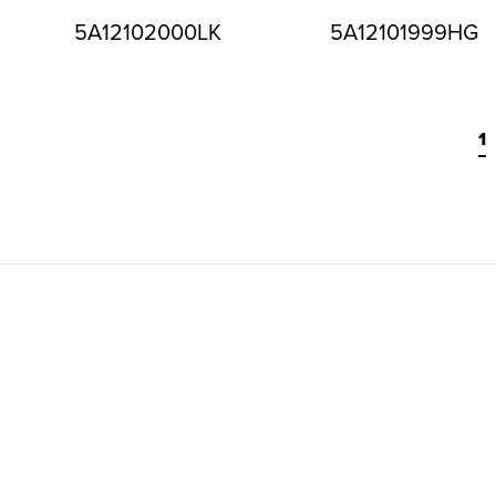
5A12102000LK
5A12101999HG
1