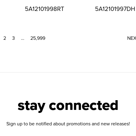
5A12101998RT
5A12101997DH
2
3
…
25,999
NE
stay connected
Sign up to be notified about promotions and new releases!