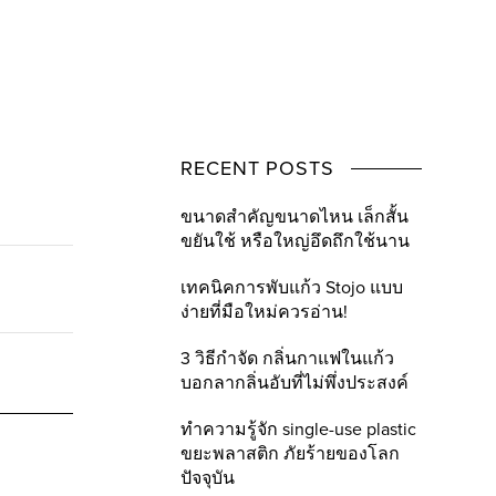
RECENT POSTS
ขนาดสำคัญขนาดไหน เล็กสั้น
ขยันใช้ หรือใหญ่อึดถึกใช้นาน
เทคนิคการพับแก้ว Stojo แบบ
ง่ายที่มือใหม่ควรอ่าน!
3 วิธีกำจัด กลิ่นกาแฟในแก้ว
บอกลากลิ่นอับที่ไม่พึ่งประสงค์
ทำความรู้จัก single-use plastic
ขยะพลาสติก ภัยร้ายของโลก
ปัจจุบัน