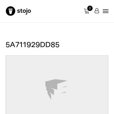
0
5A711929DD85