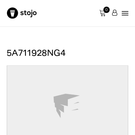
0
5A711928NG4