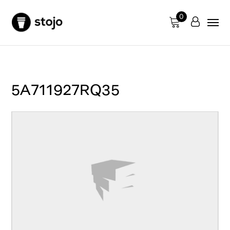
0
5A711927RQ35