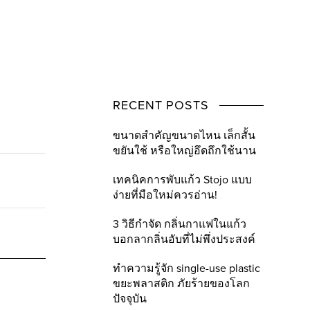
RECENT POSTS
ขนาดสำคัญขนาดไหน เล็กสั้น
ขยันใช้ หรือใหญ่อึดถึกใช้นาน
เทคนิคการพับแก้ว Stojo แบบ
ง่ายที่มือใหม่ควรอ่าน!
3 วิธีกำจัด กลิ่นกาแฟในแก้ว
บอกลากลิ่นอับที่ไม่พึ่งประสงค์
ทำความรู้จัก single-use plastic
ขยะพลาสติก ภัยร้ายของโลก
ปัจจุบัน