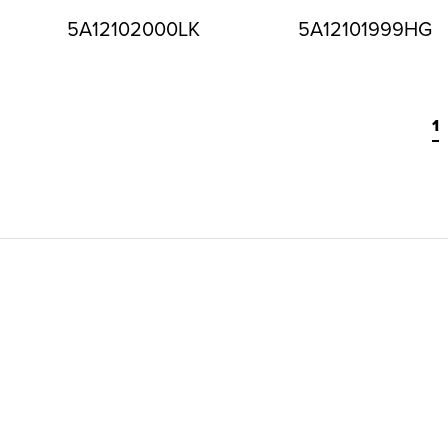
5A12102000LK
5A12101999HG
1