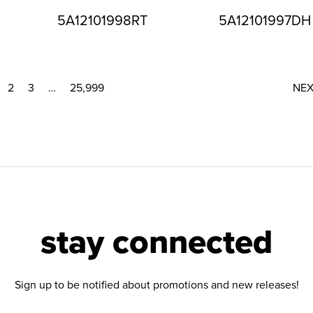
5A12101998RT
5A12101997DH
2
3
…
25,999
NE
stay connected
Sign up to be notified about promotions and new releases!