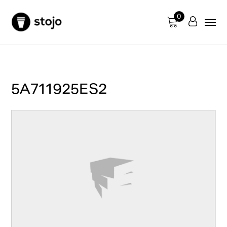
0
5A711925ES2