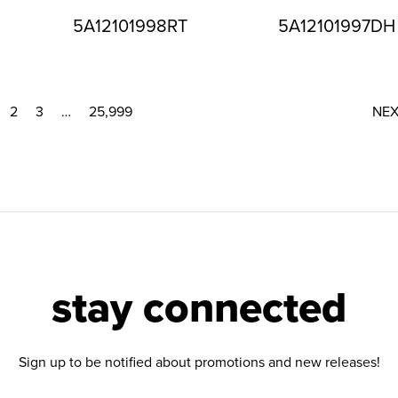
5A12101998RT
5A12101997DH
2
3
…
25,999
NE
stay connected
Sign up to be notified about promotions and new releases!