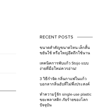
RECENT POSTS
ขนาดสำคัญขนาดไหน เล็กสั้น
ขยันใช้ หรือใหญ่อึดถึกใช้นาน
เทคนิคการพับแก้ว Stojo แบบ
ง่ายที่มือใหม่ควรอ่าน!
3 วิธีกำจัด กลิ่นกาแฟในแก้ว
บอกลากลิ่นอับที่ไม่พึ่งประสงค์
ทำความรู้จัก single-use plastic
ขยะพลาสติก ภัยร้ายของโลก
ปัจจุบัน