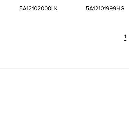
5A12102000LK
5A12101999HG
1