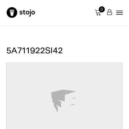
0
5A711922SI42