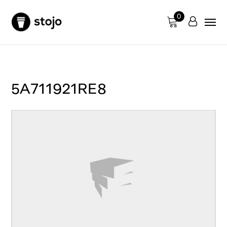
0
5A711921RE8