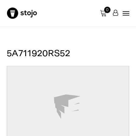
0
5A711920RS52