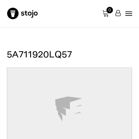
0
5A711920LQ57