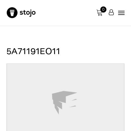
0
5A71191EO11