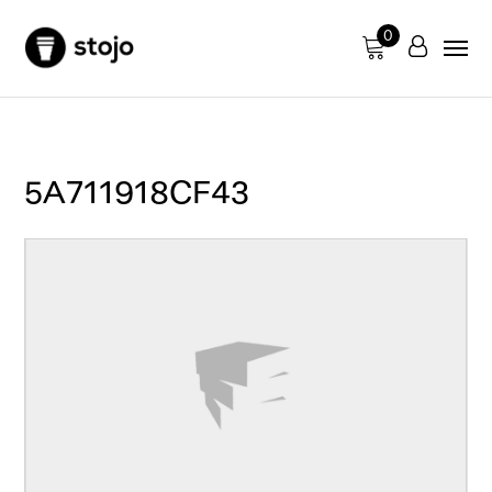
0
5A711918CF43