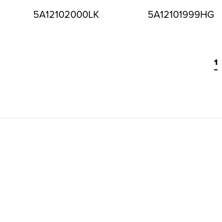
5A12102000LK
5A12101999HG
1