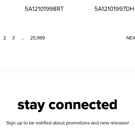
5A12101998RT
5A12101997DH
2
3
…
25,999
NE
stay connected
Sign up to be notified about promotions and new releases!