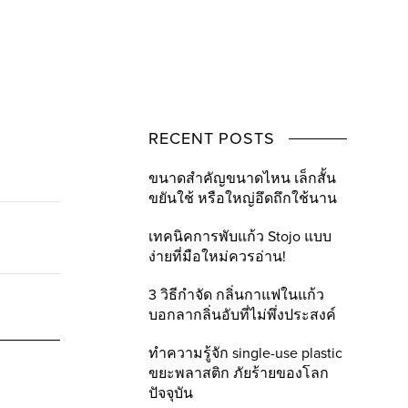
RECENT POSTS
ขนาดสำคัญขนาดไหน เล็กสั้น
ขยันใช้ หรือใหญ่อึดถึกใช้นาน
เทคนิคการพับแก้ว Stojo แบบ
ง่ายที่มือใหม่ควรอ่าน!
3 วิธีกำจัด กลิ่นกาแฟในแก้ว
บอกลากลิ่นอับที่ไม่พึ่งประสงค์
ทำความรู้จัก single-use plastic
ขยะพลาสติก ภัยร้ายของโลก
ปัจจุบัน