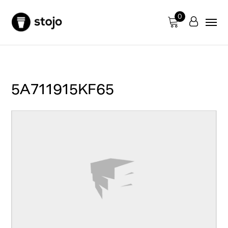
0
5A711915KF65