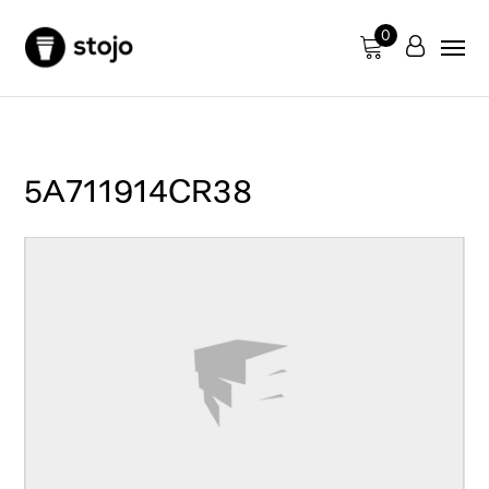
0
5A711914CR38