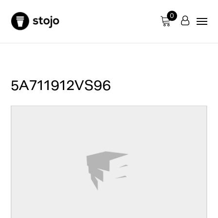
0
5A711912VS96