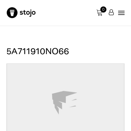
0
5A711910NO66