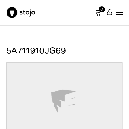
0
5A711910JG69