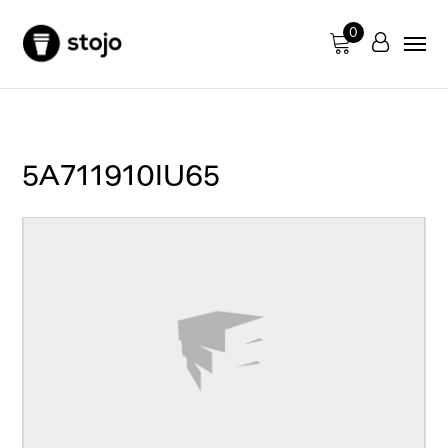
0
5A711910IU65