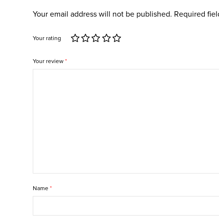
Your email address will not be published.
Required fie
1
2
3
4
5
Your rating
Your review
*
Name
*