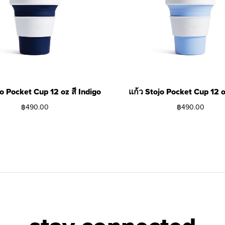
jo Pocket Cup 12 oz สี Indigo
แก้ว Stojo Pocket Cup 12 o
฿
490.00
฿
490.00