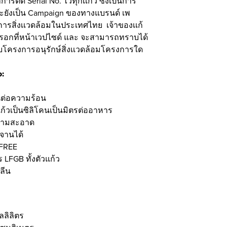
รติด Serial No. ไว้ทุกเเก้ว ซึ่งเป็นการ
ยังเป็น Campaign ของทางแบรนด์ เพ
การสิ่งเเวดล้อมในประเทศไทย เจ้าของเเก้
รอกที่หน้าเวปไซด์ และ จะสามารถทราบได้
กับโครงการอนุรักษ์สิ่งเเวดล้อมโครงการใด
o:
ทนต่อความร้อน
แก้วเป็นซิลิโคนเป็นมิตรต่ออาหาร
วามสะอาด
งจานได้
FREE
LFGB ทั้งตัวแก้ว
ลีน
ลลิลิตร